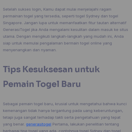
Setelah sukses login, Kamu dapat mulai menjelajahi ragam
permainan togel yang tersedia, seperti togel Sydney dan togel
Singapore. Jangan lupa untuk memanfaatkan fitur tautan alternatif
GenerasiTogel jika Anda mengalami kesulitan dalam masuk ke situs
utama. Dengan mengikuti langkah-langkah yang mudah ini, Anda
siap untuk memulai pengalaman bermain togel online yang
menyenangkan dan nyaman.
Tips Kesuksesan untuk
Pemain Togel Baru
Sebagai pemain togel baru, krusial untuk mengetahui bahwa kunci
kemenangan tidak hanya tergantung pada uang keberuntungan,
tetapi juga sangat terhadap takti serta pengetahuan yang tepat
yang benar.
generasitogel
Pertama, lakukan penelitian tentang
berbagai tipe togel yang ada, contohnya togel Sidney dan togel