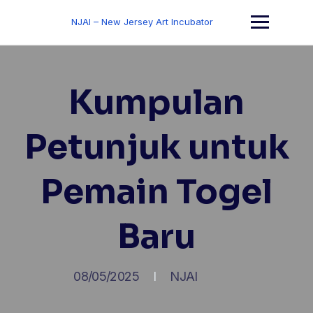
Skip
to
NJAI – New Jersey Art Incubator
content
Kumpulan
Petunjuk untuk
Pemain Togel
Baru
08/05/2025
NJAI