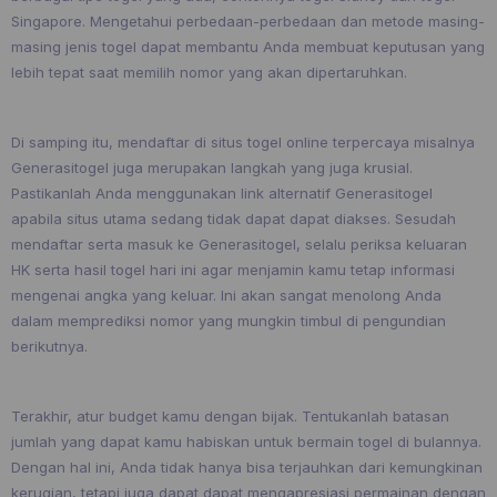
Singapore. Mengetahui perbedaan-perbedaan dan metode masing-
masing jenis togel dapat membantu Anda membuat keputusan yang
lebih tepat saat memilih nomor yang akan dipertaruhkan.
Di samping itu, mendaftar di situs togel online terpercaya misalnya
Generasitogel juga merupakan langkah yang juga krusial.
Pastikanlah Anda menggunakan link alternatif Generasitogel
apabila situs utama sedang tidak dapat dapat diakses. Sesudah
mendaftar serta masuk ke Generasitogel, selalu periksa keluaran
HK serta hasil togel hari ini agar menjamin kamu tetap informasi
mengenai angka yang keluar. Ini akan sangat menolong Anda
dalam memprediksi nomor yang mungkin timbul di pengundian
berikutnya.
Terakhir, atur budget kamu dengan bijak. Tentukanlah batasan
jumlah yang dapat kamu habiskan untuk bermain togel di bulannya.
Dengan hal ini, Anda tidak hanya bisa terjauhkan dari kemungkinan
kerugian, tetapi juga dapat dapat mengapresiasi permainan dengan